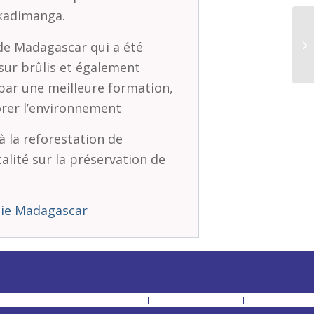
nkadimanga.
 de Madagascar qui a été
 sur brûlis et également
 par une meilleure formation,
orer l’environnement
 à la reforestation de
alité sur la préservation de
die Madagascar
 Accompagnement
Nos partenaires
Soutenir la Fondation
Mentions légales