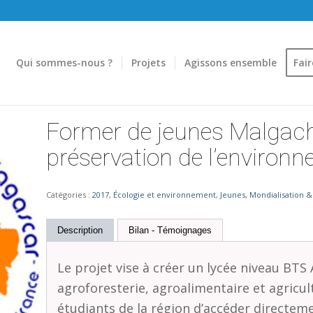
Qui sommes-nous ?
Projets
Agissons ensemble
Fai
Former de jeunes Malgach
préservation de l’environ
Catégories :
2017
,
Écologie et environnement
,
Jeunes
,
Mondialisation 
Description
Bilan - Témoignages
Le
projet vise à créer un lycée niveau BTS A
agroforesterie, agroalimentaire et agricul
étudiants de la région d’accéder directem