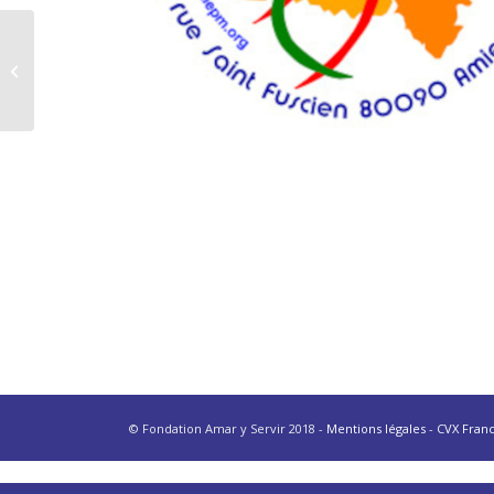
Soutenir les jeunes
dans leur travail
scolaire et les aider à
grandir ense...
© Fondation Amar y Servir 2018 -
Mentions légales
-
CVX Fran