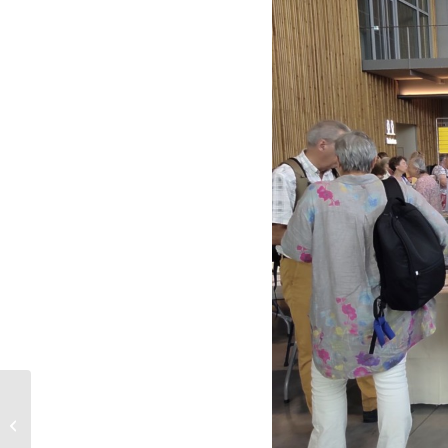
La Fondation Amar y
Servir au congrès CVX
de Strasbourg